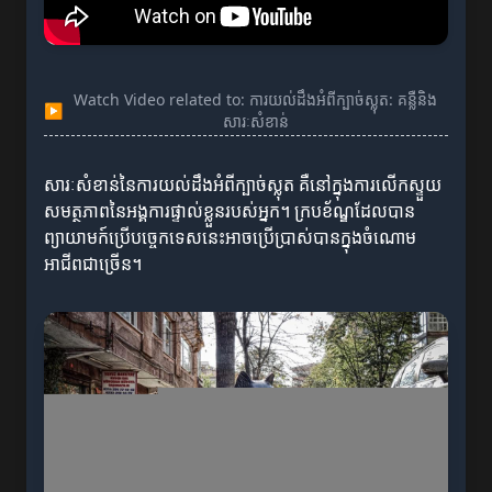
Watch Video related to: ការយល់ដឹងអំពីក្បាច់ស្លុត: គន្លឺនិង
▶
សារៈសំខាន់
សារៈសំខាន់នៃការយល់ដឹងអំពីក្បាច់ស្លុត គឺនៅក្នុងការលើកស្ទួយ
សមត្ថភាពនៃអង្គការផ្ទាល់ខ្លួនរបស់អ្នក។ ក្របខ័ណ្ឌដែលបាន
ព្យាយាមក៍ប្រើបច្ចេកទេសនេះអាចប្រើប្រាស់បានក្នុងចំណោម
អាជីពជាច្រើន។