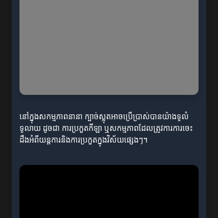
នៅក្នុងសកម្មភាពនានា ក្បាច់ស្លុតអាចប្រើប្រាស់បានយ៉ាងទូលំ
ទូលាយ ដូចជា ការប្រកួតកីឡា ឬសកម្មភាពដែលត្រូវការការចេះ
ដឹងអំពីយន្តការនិងការប្រកួតក្នុងវិស័យផ្សេងៗ។