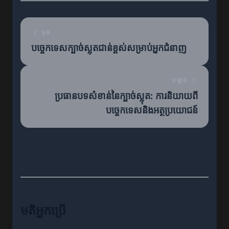
មុន
បច្ចេកទេសក្បាច់ស្លុតជាន់ខ្ពស់សម្រាប់អ្នកជំនាញ
បន្ទាប់
ប្រធានបទសំខាន់នៃក្បាច់ស្លុត: ការនិយាយពី
បច្ចេកទេសនិងអត្ថប្រយោជន៍
មតិអ្នកប្រើ