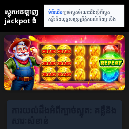
ស្លុតអនឡាញ
ទំព័រដើម
ក្បាច់ស្លុត
ចំណេះដឹងស្តីពីស្លុត
jackpot ធំ
គន្លឹះនិងយុទ្ធសាស្ត្រ
ព្រឹត្តិការណ៍និងព្រលឹង
ការយល់ដឹងអំពីក្បាច់ស្លុត: គន្លឺនិង
សារៈសំខាន់