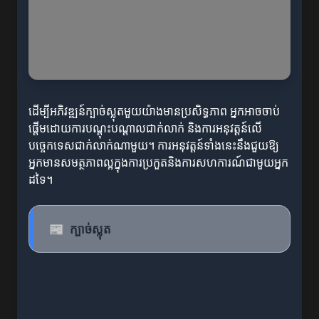
ដើម្បីអភិវឌ្ឍន៍ក្បាច់ស្លុតមួយយ៉ាងមានប្រសិទ្ធភាព អ្នកអាចចាប់
ផ្តើមដោយការបណ្តុះបណ្តាលជាក់លាក់ និងការអនុវត្តន៍លើ
បច្ចេកទេសជាក់លាក់ណាមួយ។ ការអនុវត្តន៍ទាំងនេះនឹងជួយឱ្យ
អ្នកមានសមត្ថភាពល្អក្នុងការប្រកួតនិងការសហការណ៍ជាមួយអ្នក
ដទៃ។
📰
ក្បាច់ស្លុត