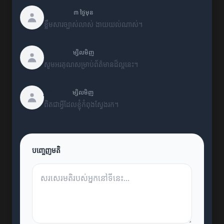
Olivia
៣ ថ្ងៃមុន
ខ្លឹមសារច្បាស់លាស់ ងាយយល់ណាស់។
David
ម្សិលមិញ
សូមអរគុណសម្រាប់ព័ត៌មានដ៏ល្អនេះ។
Jenny
ម្សិលមិញ
ពិតជាអ្វីដែលខ្ញុំកំពុងស្វែងរក។
បញ្ចេញមតិ