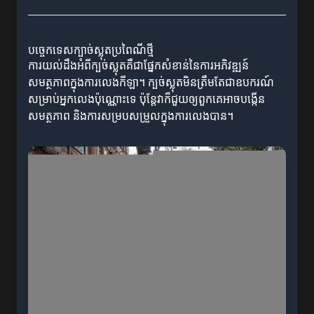
បច្ចេកទេសក្បាច់ស្លុតប្រពៃណីថ្មី
ការ​យល់ដឹងអំពីក្បច់ស្លុតគឺជាផ្នែកសំខាន់នៃការអភិវឌ្ឍន៍
សមត្ថភាពក្នុងការលេងកីឡា។ ក្បច់ស្លុតមិនត្រឹមតែជាឧបករណ៍
សម្រាប់អ្នកលេងប៉ុណ្ណោះទេ ប៉ុន្តែវាក៏ជួយឲ្យពួកគេអាចបង្កើន
សមត្ថភាព និងការសម្របសម្រួលក្នុងការលេងបាន។