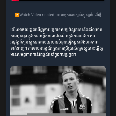
▶
Watch Video related to: បច្ចេកទេសក្បាច់ស្លុតប្រពៃណីថ្មី
យើងអាចសង្កេតឃើញថាបច្ចេកទេសក្បច់ស្លុតនេះនឹងនាំឲ្យមាន
ភាពខុសគ្នា ក្នុងការបង្កើតភាពជោគជ័យក្នុងការលេង។ ការ
អនុវត្តន៍ក្បច់ស្លុតនាពេលនេះមានចំនួនឡើងខ្ពស់និងមានភាព
ទាក់ទាញ។ ការចាប់អារម្មណ៍ក្នុងការប្រើប្រាស់ក្បច់ស្លុតនេះធ្វើឲ្យ
មានសមត្ថភាពកាន់តែខ្ពស់នៅក្នុងការប្រកួត។