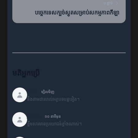
បន្ទាប់
បច្ចេកទេសក្បច់ស្លុតសម្រាប់សកម្មភាពកីឡា
មតិអ្នកប្រើ
Alex
ម្សិលមិញ
នឹងតាមដានរាល់អត្ថបទបន្តទៀត។
Jenny
១០ នាទីមុន
ខ្លឹមសារមានប្រយោជន៍ខ្លាំងណាស់។