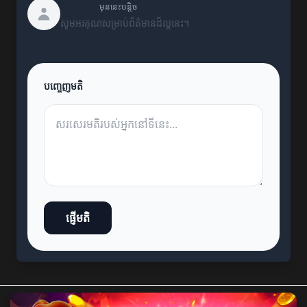
Kevin
មុននេះបន្តិច
សូមអរគុណសម្រាប់ព័ត៌មានដ៏ល្អនេះ។
បញ្ចេញមតិ
ផ្ញើមតិ