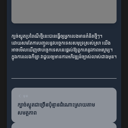
ក្បច់ស្លុតប្រពៃណីថ្មីនេះបានធ្វើឲ្យអ្នកលេងមានគំនិតថ្មីៗ។
ដោយសារតែការបញ្ចូលនូវបច្ចេកទេសសមុទ្រស្រស់ស្រា យើង
អាចមើលឃើញថាបច្ចេកទេសនេះផ្តល់ឱ្យពួកគេនូវភាពអស្ចារ្យ។
ក្នុងការលេងកីឡា វាជួយឲ្យមានការអភិវឌ្ឍន៍ច្បាស់លាស់ជាងមុន។
មុន
ក្បាច់ស្លុតជាច្រើនប៉ុន្មានដំណោះស្រាយតាម
សមត្ថភាព