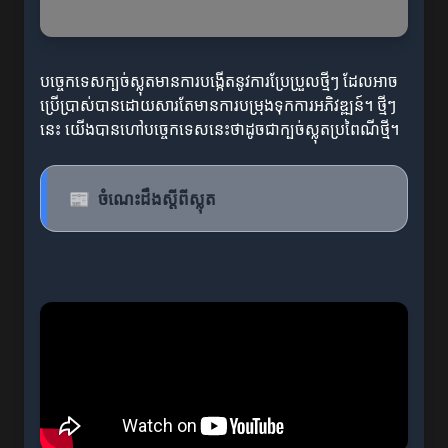
បច្ចេកទេសក្បច់ស្លុតមានការបង្កើតនូវការប្រែប្រួលថ្មីៗ ដែលអាច
ប្រើប្រាស់បានដោយសារតែមានការបម្រុងទុកការអភិវឌ្ឍន៍។ ថ្មីៗ
នេះ យើងបានហៅបច្ចេកទេសនេះថាដូចជាក្បច់ស្លុតប្រពៃណីថ្មី។
📰
ចំណេះដឹងស្តីពីស្លុត