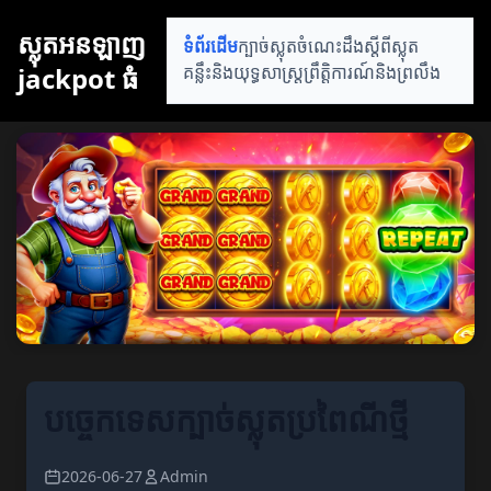
ស្លុតអនឡាញ
ទំព័រដើម
ក្បាច់ស្លុត
ចំណេះដឹងស្តីពីស្លុត
jackpot ធំ
គន្លឹះនិងយុទ្ធសាស្ត្រ
ព្រឹត្តិការណ៍និងព្រលឹង
បច្ចេកទេសក្បាច់ស្លុតប្រពៃណីថ្មី
2026-06-27
Admin