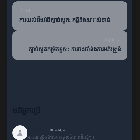
មុន
ការយល់ដឹងអំពីក្បាច់ស្លុត: គន្លឺនិងសារៈសំខាន់
បន្ទាប់
ក្បាច់ស្លុតកម្រិតខ្ពស់: ការចងចាំនិងការអភិវឌ្ឍន៍
មតិអ្នកប្រើ
Sophia
១០ នាទីមុន
អរគុណច្រើនដែលបានផ្តល់ចំណេះដឹងថ្មីៗ។