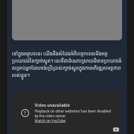
នៅក្នុងអត្ថបទនេះ យើងនឹងសំដែងអំពីបច្ចេកទេសនិងអត្ថ
ប្រយោជន៍នៃក្បាច់ស្លុត។ នេះគឺជាដំណោះស្រាយដ៏មានប្រយោជន៍
សម្រាប់អ្នកដែលចង់ប្រើប្រាស់ក្បាច់ស្លុតក្នុងការអភិវឌ្ឍសមត្ថភាព
របស់ខ្លួន។