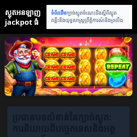
ស្លុតអនឡាញ
ទំព័រដើម
ក្បាច់ស្លុត
ចំណេះដឹងស្តីពីស្លុត
jackpot ធំ
គន្លឹះនិងយុទ្ធសាស្ត្រ
ព្រឹត្តិការណ៍និងព្រលឹង
ប្រធានបទសំខាន់នៃក្បាច់ស្លុត:
ការនិយាយពីបច្ចេកទេសនិងអត្ថ