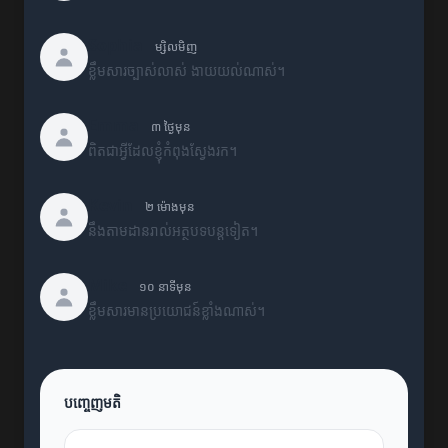
Sophia
ម្សិលមិញ
ខ្លឹមសារច្បាស់លាស់ ងាយយល់ណាស់។
Emma
៣ ថ្ងៃមុន
ពិតជាអ្វីដែលខ្ញុំកំពុងស្វែងរក។
Kevin
២ ម៉ោងមុន
នឹងតាមដានរាល់អត្ថបទបន្តទៀត។
Mike
១០ នាទីមុន
ខ្លឹមសារមានប្រយោជន៍ខ្លាំងណាស់។
បញ្ចេញមតិ