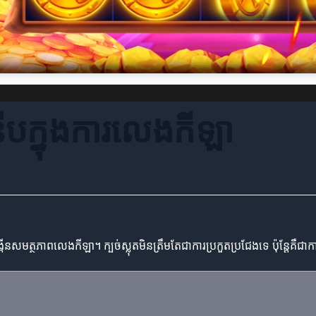
នើបក្នុងការលេងកីឡា
មត្ថភាពលេងកីឡា។ ក្បច់ស្លុតមិនត្រឹមតែជាការប្រកួតប្រជែងទេ ប៉ុន្តែគឺជាការ