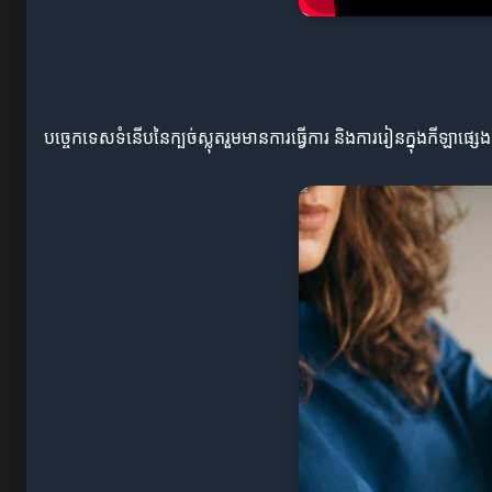
បច្ចេកទេសទំនើបនៃក្បច់ស្លុតរួមមានការធ្វើការ និងការរៀនក្នុងកីឡ