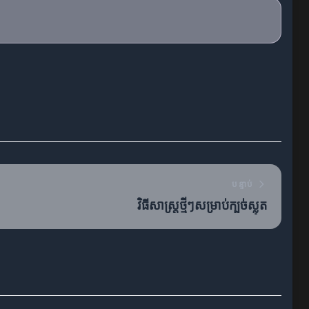
បន្ទាប់
វិធីសាស្រ្តថ្មីៗសម្រាប់ក្បច់ស្លុត