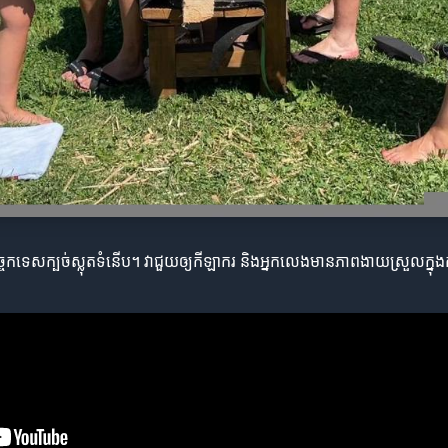
ចេកទេសក្បច់ស្លុតទំនើប។ វាជួយឲ្យកីឡាករ និងអ្នកលេងមានភាពងាយស្រួលក្នុងការ