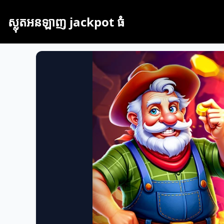
ស្លុតអនឡាញ jackpot ធំ