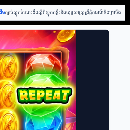
ដើម
ក្បាច់ស្លុត
ចំណេះដឹងស្តីពីស្លុត
គន្លឹះនិងយុទ្ធសាស្ត្រ
ព្រឹត្តិការណ៍និងព្រលឹង