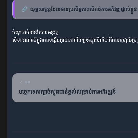
🔗
យុទ្ធសាស្ត្រដែលមានប្រសិទ្ធភាពសំរាប់ការអភិវឌ្ឍផ្ទាល់ខ្លួន
ចំណុចសំខាន់នៃការអនុវត្ត
សំខាន់ណាស់ក្នុងការបង្កើនគុណភាពនៃក្បច់ស្លុតទំនើប គឺការអនុវត្ត
មុន
បច្ចេកទេសក្បាច់ស្លុតជាន់ខ្ពស់សម្រាប់ការអភិវឌ្ឍន៍