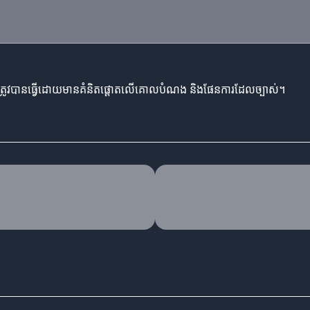
ន៍គួរត្រូវបានធ្វើដោយមានគំនិតផ្តោតលើគោលបំណង និងផែនការដែលច្បាស់។