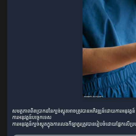
សមត្ថភាពពិតប្រាកដនៃក្បច់ស្លុតអាចត្រូវបានអភិវឌ្ឍន៍ដោយការអនុវត្តន៍
ការអនុវត្តន៍បច្ចេកទេស
ការអនុវត្តន៍ក្បច់ស្លុតក្នុងការលេងកីឡាគួរត្រូវបានរៀបចំដោយផ្អែកល