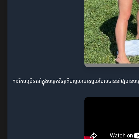
ការរីកចម្រើននៅក្នុងបច្ចេកវិទ្យាគឺជាមូលហេតុមួយដែលបាននាំឱ្យមានបច្