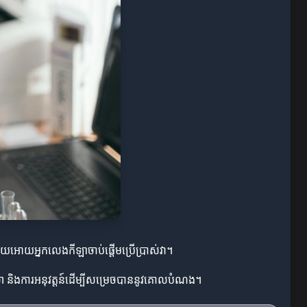
ចជួយអោយអ្នកលេងកីឡាចាប់ផ្តើមប្រើប្រាស់វា។
េលា និងការអនុវត្តន៍ដើម្បីសម្រេចបាននូវគោលបំណង។