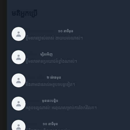
មតិអ្នកប្រើ
WebExplorer
១០ នាទីមុន
ខ្លឹមសារច្បាស់លាស់ ងាយយល់ណាស់។
Mike
ម្សិលមិញ
ខ្លឹមសារមានប្រយោជន៍ខ្លាំងណាស់។
User_88
២ ម៉ោងមុន
នឹងតាមដានរាល់អត្ថបទបន្តទៀត។
Jenny
មុននេះបន្តិច
អត្ថបទល្អណាស់! អរគុណសម្រាប់ការចែករំលែក។
Sarah
១០ នាទីមុន