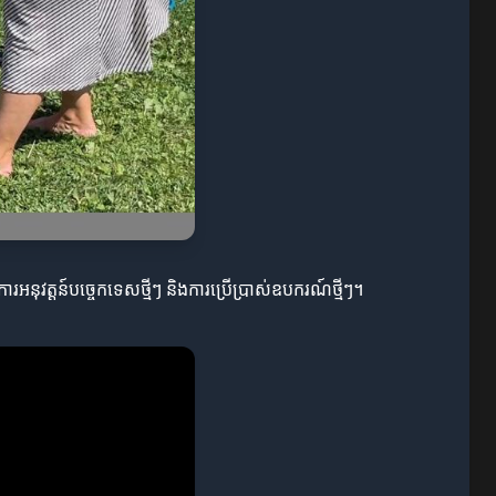
អនុវត្តន៍បច្ចេកទេសថ្មីៗ និងការប្រើប្រាស់ឧបករណ៍ថ្មីៗ។