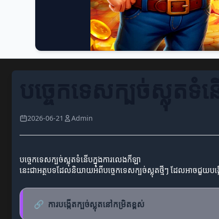
បច្ចេកទេសក្បច់ស្លុតទំ
2026-06-21
Admin
បច្ចេកទេសក្បច់ស្លុតទំនើបក្នុងការលេងកីឡា
នេះជាអត្ថបទដែលនិយាយអំពីបច្ចេកទេសក្បច់ស្លុតថ្មីៗ ដែលអាចជួយបង្កើនស
🔗
ការបង្កើតក្បច់ស្លុតនៅកម្រិតខ្ពស់