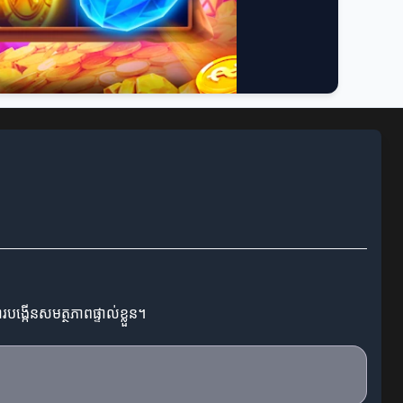
បង្កើនសមត្ថភាពផ្ទាល់ខ្លួន។