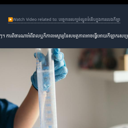
▶
Watch Video related to: បច្ចេកទេសក្បច់ស្លុតទំនើបក្នុងការលេងកីឡា
ាផ្សេងៗ។ ការពិចារណាអំពីវាលឬក៏ភាពអស្ចារ្យនៃសមត្ថភាពអាចធ្វើអោយកីឡាករ