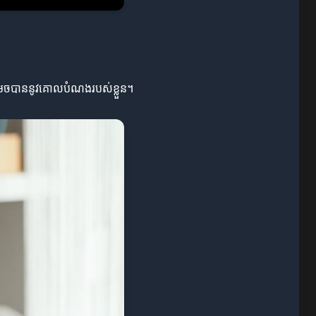
សម្រេចបាននូវគោលបំណងរបស់ខ្លួន។