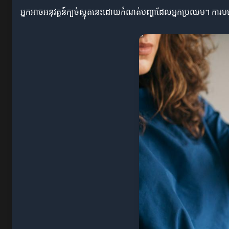
អ្នកអាចអនុវត្តន៍ក្បច់ស្លុតនេះដោយកំណត់បញ្ហាដែលអ្នកប្រឈម។ ការបង្កើ