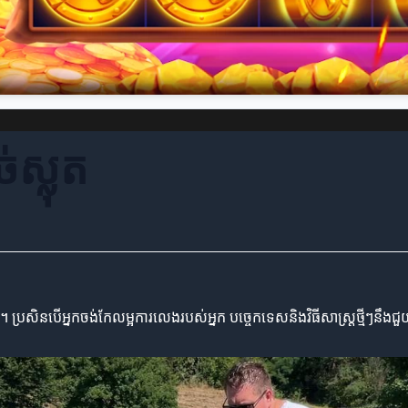
ច់ស្លុត
ីឡា។ ប្រសិនបើអ្នកចង់កែលម្អការលេងរបស់អ្នក បច្ចេកទេសនិងវិធីសាស្រ្តថ្មីៗ