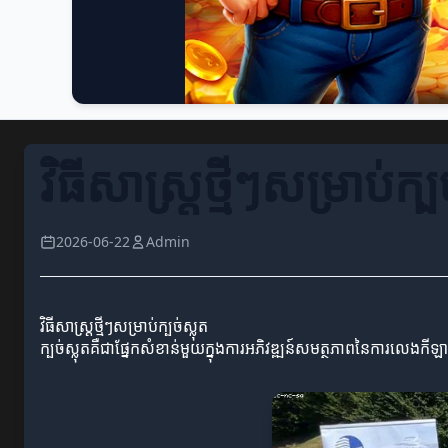
វិធីសាស្រ្តថ្មីៗសម្រាប់ក្ប
2026-06-22
Admin
វិធីសាស្រ្តថ្មីៗសម្រាប់ក្បច់ស្លុត
ក្បច់ស្លុតគឺជាផ្នែកសំខាន់មួយក្នុងការអភិវឌ្ឍន៍សមត្ថភាពនៃការលេងក