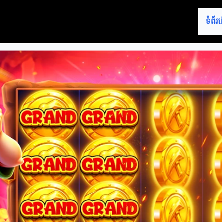
ទំព័រ