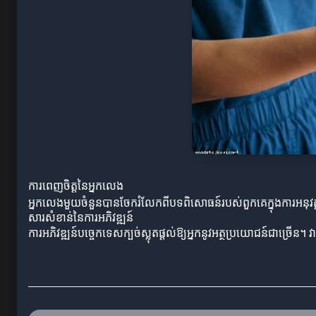
ការពេញចិត្តនៃអ្នកលេង
អ្នកលេងមួយចំនួនបានចែករំលែកពីបទពិសោធន៍របស់ពួកគេក្នុងការអនុវត្
សារសំខាន់នៃការអភិវឌ្ឍន៍
ការអភិវឌ្ឍន៍បច្ចេកទេសក្បច់ស្លុតផ្តល់ឱ្យអ្នកនូវអត្ថប្រយោជន៍ជាច្រើន។ 