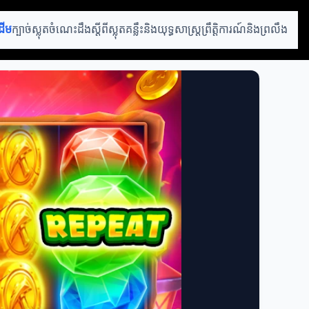
ដើម
ក្បាច់ស្លុត
ចំណេះដឹងស្តីពីស្លុត
គន្លឹះនិងយុទ្ធសាស្ត្រ
ព្រឹត្តិការណ៍និងព្រលឹង