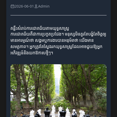
2026-06-01
Admin
គន្លឹះសំរាប់ការជោគជ័យតាមយុទ្ធសាស្ត្រ
ការជោគជ័យគឺជាការប្រកួតប្រជែង។ មនុស្សមិនគួរតែបង្ខំតែចិត្តឲ្យ
មានអារម្មណ៍ថា សង្គមឬការងារបានអនុម័តថា យើងមាន
សមត្ថភាព។ អ្នកត្រូវតែស្វែងរកយុទ្ធសាស្ត្រដែលអាចជួយឱ្យអ្នក
អភិវឌ្ឍន៍និងយកឱកាសថ្មីៗ។