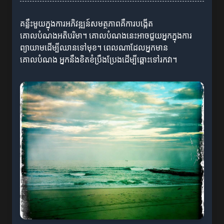
គន្លឹះមួយក្នុងការអភិវឌ្ឍន៍សមត្ថភាពគឺការបង្កើត
គោលបំណងអតិបរិមា។ គោលបំណងនេះអាចជួយអ្នកក្នុងការ
ព្យាយាមដើម្បីឈានទៅមុខ។ ពេលណាដែលអ្នកមាន
គោលបំណង អ្នកនឹងខិតខំប្រឹងប្រែងដើម្បីឆ្ពោះទៅរកវា។