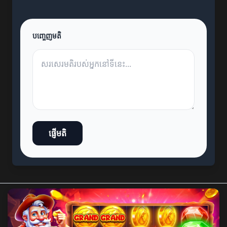
បញ្ចេញមតិ
ផ្ញើមតិ