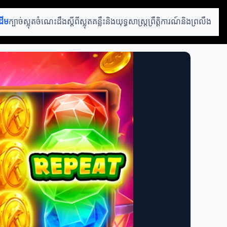
ដើម
ក្បាច់ស្លុត
ចំណេះដឹងស្តីពីស្លុត
គន្លឹះនិងយុទ្ធសាស្ត្រ
ព្រឹត្តិការណ៍និងព្រលឹង