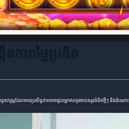
្កើនភាពច្នៃប្រឌិត
 យុទ្ធសាស្ត្រដែលមានប្រសិទ្ធភាពអាចជួយអ្នកសម្រេចបាននូវគំនិតថ្មីៗ និងដំណោះស