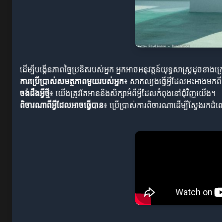
ដើម្បីបង្កើនភាពច្នៃប្រឌិតរបស់អ្នក អ្នកអាចអនុវត្តន៍យុទ្ធសាស្ត្រដូចខាងក
ការប្រើប្រាស់សមត្ថភាពមួយរបស់អ្នក
៖ សាកល្បងធ្វើអ្វីដែលអះអាងមកពី
ចង់ដឹងអ្វីថ្មី
៖ យើងត្រូវតែអាននិងសិក្សាអំពីអ្វីដែលកំពុងនៅជុំវិញយើង។
ពិចារណាពីអ្វីដែលអាចធ្វើបាន
៖ ប្រើប្រាស់ការពិចារណាដើម្បីស្វែងរកដំ