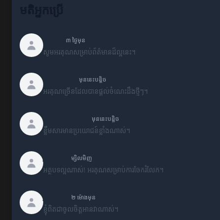
មតិអ្នកប្រើ
Alex
៣ ថ្ងៃមុន
សូមអរគុណសម្រាប់ព័ត៌មានដ៏ល្អនេះ។
User_88
មុននេះបន្តិច
អរគុណច្រើនដែលបានផ្តល់ចំណេះដឹងថ្មីៗ។
TechExpert
មុននេះបន្តិច
ខ្លឹមសារមានប្រយោជន៍ខ្លាំងណាស់។
Jenny
ម្សិលមិញ
អត្ថបទល្អណាស់! អរគុណសម្រាប់ការចែករំលែក។
Jenny
២ ម៉ោងមុន
ខ្ញុំពិតជាចូលចិត្តអានវាណាស់។