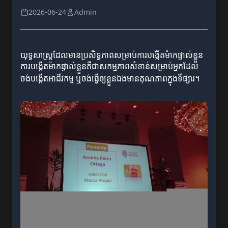
2026-06-24
Admin
យុទ្ធសាស្ត្រដែលមានប្រសិទ្ធភាពសម្រាប់ការបង្កើតម៉ាកផ្ទាល់ខ្លួន
ការបង្កើតម៉ាកផ្ទាល់ខ្លួនគឺជាសកម្មភាពសំខាន់សម្រាប់អ្នកដែល
ចង់បង្កើតអាជីវកម្ម ឬចង់ធ្វើឲ្យខ្លួនឯងមានគុណភាពក្នុងទីផ្សារ។