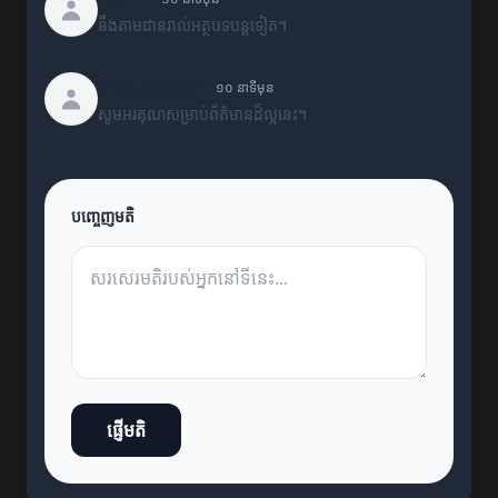
នឹងតាមដានរាល់អត្ថបទបន្តទៀត។
SEO_Master
១០ នាទីមុន
សូមអរគុណសម្រាប់ព័ត៌មានដ៏ល្អនេះ។
បញ្ចេញមតិ
ផ្ញើមតិ