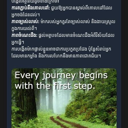
បង្កើតអត្ថន័យដូចខាងក្រោម៖
ការតភ្ជាប់នឹងគោលដៅ:
ជួយឱ្យអ្នកបានស្គាល់ពីគោលដៅដែល
អ្នកចង់ដែនដល់។
ភាពច្បាស់លាស់:
ម៉ាករបស់អ្នកគួរតែច្បាស់លាស់ និងងាយស្រួល
ក្នុងការយល់ពី។
ភាពចំណេះដឹង:
ផ្តល់អត្ថបទដែលមានចំណេះដឹងអំពីវិស័យដែល
អ្នកធ្វើ។
ការបង្កើតម៉ាកផ្ទាល់ខ្លួនអាចជាការប្រកួតប្រជែង ប៉ុន្តែសំរាប់អ្នក
ដែលមានកម្លាំង និងការលហែកនឹងមានភាពជោគជ័យ។