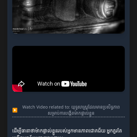
Watch Video related to: យុទ្ធសាស្ត្រដែលមានប្រសិទ្ធភាព
▶
សម្រាប់ការបង្កើតម៉ាកផ្ទាល់ខ្លួន
ដើម្បីធានាថាម៉ាកផ្ទាល់ខ្លួនរបស់អ្នកមានភាពជោគជ័យ អ្នកគួរតែ