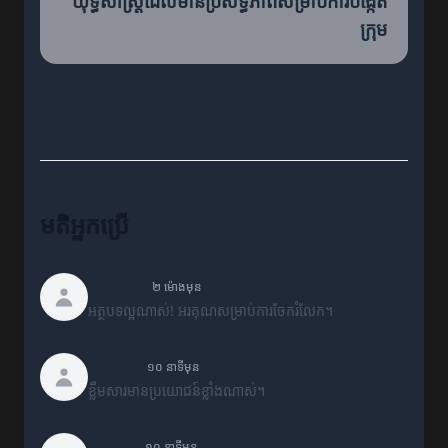
យុទ្ធសាស្ត្រដែលមានប្រសិទ្ធភាពសម្រាប់ការបង្កើត
ក្រុម
មតិអ្នកប្រើ
Daniel
២ ម៉ោងមុន
អត្ថបទល្អណាស់! អរគុណសម្រាប់ការចែករំលែក។
Olivia
១០ នាទីមុន
ខ្លឹមសារមានប្រយោជន៍ខ្លាំងណាស់។
Kevin
១០ នាទីមុន