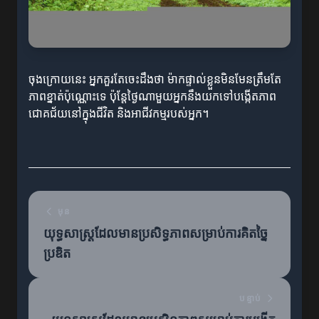
ចុងក្រោយនេះ អ្នកគួរតែចេះដឹងថា ម៉ាកផ្ទាល់ខ្លួនមិនមែនត្រឹមតែ
ភាពខ្នាត់ប៉ុណ្ណោះទេ ប៉ុន្តែថ្ងៃណាមួយអ្នកនឹងយកទៅបង្កើតភាព
ជោគជ័យនៅក្នុងជីវិត និងអាជីវកម្មរបស់អ្នក។
មុន
យុទ្ធសាស្ត្រដែលមានប្រសិទ្ធភាពសម្រាប់ការគិតច្នៃ
ប្រឌិត
បន្ទាប់