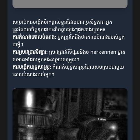
សម្រាប់ការបង្កើតម៉ាកផ្ទាល់ខ្លួនដែលមានប្រសិទ្ធភាព អ្នក
ត្រូវតែយកចិត្តទុកដាក់លើកត្តាផ្សេងៗដូចខាងក្រោម៖
ការកំណត់គោលបំណង:
អ្នកត្រូវតែដឹងថាគោលបំណងរបស់អ្នក
ជាអ្វី។
ការស្រាវជ្រាវទីផ្សារ:
ស្រាវជ្រាវពីទីផ្សារនិងច herkennen ខ្នាត
សមាគមដែលអ្នកចង់សម្របសម្រួល។
ការបង្កើតយុទ្ធសាស្ត្រ:
កំណត់យុទ្ធសាស្ត្រដែលសមស្របជាមួយ
គោលបំណងរបស់អ្នក។