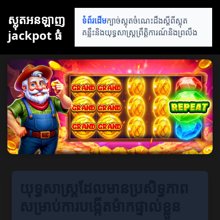
ស្លុតអនឡាញ
ទំព័រដើម
ក្បាច់ស្លុត
ចំណេះដឹងស្តីពីស្លុត
jackpot ធំ
គន្លឹះនិងយុទ្ធសាស្ត្រ
ព្រឹត្តិការណ៍និងព្រលឹង
យុទ្ធសាស្ត្រដែលមានប្រសិទ្ធភាព
សម្រាប់ការបង្កើតម៉ាកផ្ទាល់ខ្លួន