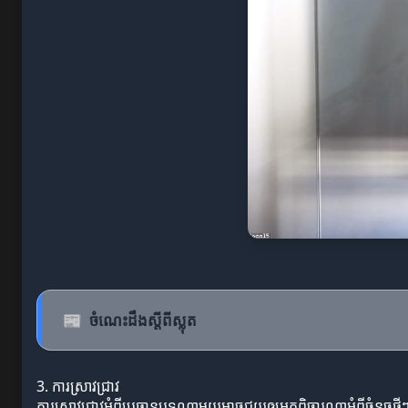
📰
ចំណេះដឹងស្តីពីស្លុត
3. ការស្រាវជ្រាវ
ការស្រាវជ្រាវអំពីប្រធានបទណាមួយអាចជួយឲ្យអ្នកពិចារណាអំពីចំនុចថ្មី