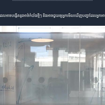
ប្រព័ន្ធដែលអាចបង្កើតនូវអាថ៌កំបាំងថ្មីៗ និងអាចជួយឲ្យអ្នកមើលឃើញបញ្ហាដែលអ