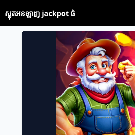
ស្លុតអនឡាញ jackpot ធំ