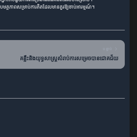
្កើនសមត្ថភាពសម្រាប់ការគិតដែលមានគួរឱ្យចាប់អារម្មណ៍។
បន្ទាប់
គន្លឹះនិងយុទ្ធសាស្ត្រសំរាប់ការសម្រេចបានជោគជ័យ