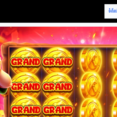
ទំព័រ