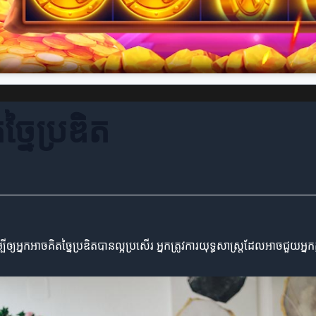
ច្នៃប្រឌិត
ឲ្យអ្នកអាចគិតច្នៃប្រឌិតបានល្អប្រសើរ អ្នកត្រូវការយុទ្ធសាស្ត្រដែលអាចជួយអ្នកក្ន