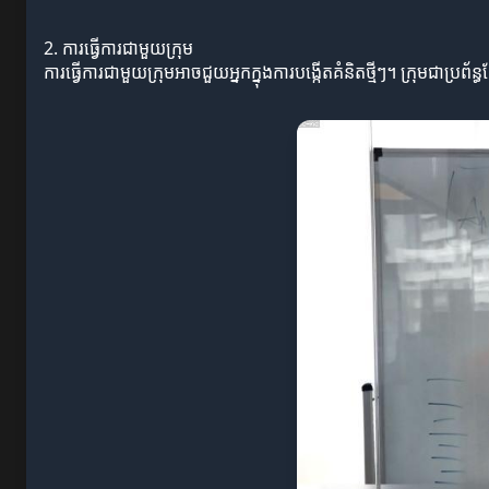
2. ការធ្វើការជាមួយក្រុម
ការធ្វើការជាមួយក្រុមអាចជួយអ្នកក្នុងការបង្កើតគំនិតថ្មីៗ។ ក្រុមជា