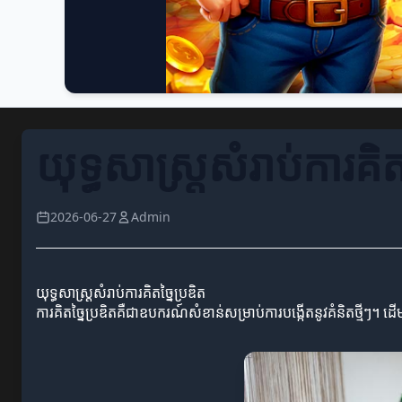
យុទ្ធសាស្ត្រ​សំរាប់ការគិត
2026-06-27
Admin
យុទ្ធសាស្ត្រសំរាប់ការគិតច្នៃប្រឌិត
ការគិតច្នៃប្រឌិតគឺជាឧបករណ៍សំខាន់សម្រាប់ការបង្កើតនូវគំនិតថ្មីៗ។ ដើម្បី