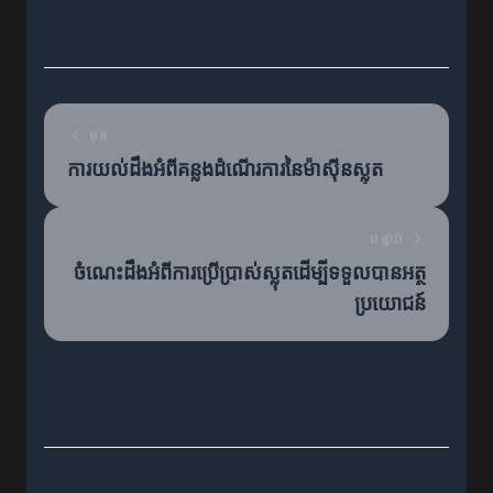
មុន
ការយល់ដឹងអំពីគន្លងដំណើរការនៃម៉ាស៊ីនស្លុត
បន្ទាប់
ចំណេះដឹងអំពីការប្រើប្រាស់ស្លុតដើម្បីទទួលបានអត្ថ
ប្រយោជន៍