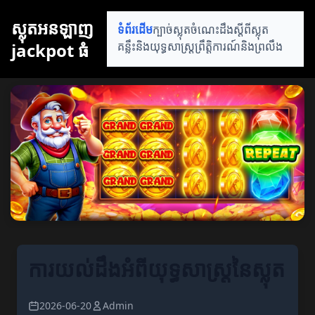
ស្លុតអនឡាញ
ទំព័រដើម
ក្បាច់ស្លុត
ចំណេះដឹងស្តីពីស្លុត
jackpot ធំ
គន្លឹះនិងយុទ្ធសាស្ត្រ
ព្រឹត្តិការណ៍និងព្រលឹង
ការយល់ដឹងអំពីយុទ្ធសាស្ត្រនៃស្លុត
2026-06-20
Admin