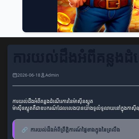
ការយល់ដឹងអំពីគន្លងដំណ
2026-06-18
Admin
ការយល់ដឹងអំពីគន្លងដំណើរការនៃម៉ាស៊ីនស្លុត
ម៉ាស៊ីនស្លុតគឺជាឧបករណ៍ដែលលេងបានយ៉ាងទូលំទូលាយនៅក្នុងកាស៊ីណូ។ 
🔗
ការយល់ដឹងអំពីព្រឹត្តិការណ៍ផ្ទៃខាងក្នុងនៃព្រលឹង