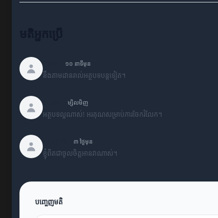
មតិអ្នកប្រើ
Alex
១០ នាទីមុន
នឹងតាមដានរាល់អត្ថបទបន្តទៀត។
Mike
ម្សិលមិញ
អត្ថបទល្អណាស់! អរគុណសម្រាប់ការចែករំលែក។
Emma
៣ ថ្ងៃមុន
ខ្ញុំពិតជាចូលចិត្តអានវាណាស់។
បញ្ចេញមតិ