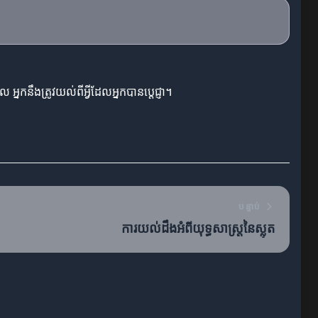
នកនឹងត្រូវយល់ពីអ្វីដែលអ្នកបានប្តេជ្ញា។
បន្ទាប់
ការយល់ដឹងអំពីយុទ្ធសាស្ត្រនៃស្លុត