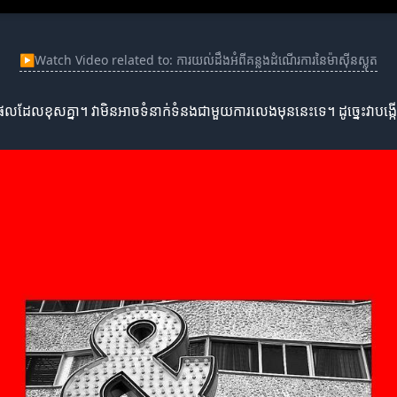
▶
Watch Video related to: ការយល់ដឹងអំពីគន្លងដំណើរការនៃម៉ាស៊ីនស្លុត
្ធផលដែលខុសគ្នា។ វាមិនអាចទំនាក់ទំនងជាមួយការលេងមុននេះទេ។ ដូច្នេះវាបង្ក