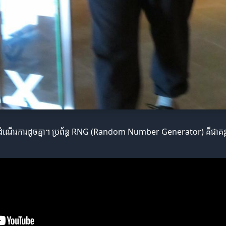
ីនមានគន្លងដំណើរការដូចគ្នា។ ប្រព័ន្ធ RNG (Random Number Generator) 