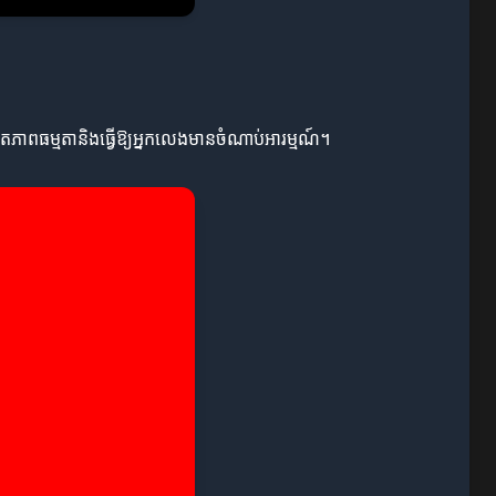
ើតភាពធម្មតានិងធ្វើឱ្យអ្នកលេងមានចំណាប់អារម្មណ៍។