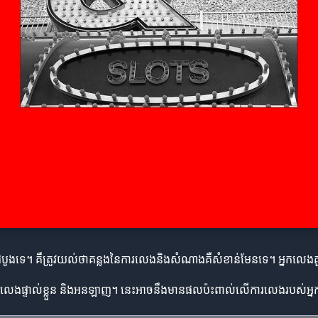
ទេ។ គឺត្រូវយល់ថាគន្លងនៃការលេងនិងសំណាងគឺសំខាន់មែនទេ។ អ្នកលេងគួរតែម
ការលេងផ្ទាល់ខ្លួន និងអនឡាញ។ នេះអាចនឹងមានផលប៉ះពាល់លើការលេងរបស់អ្ន