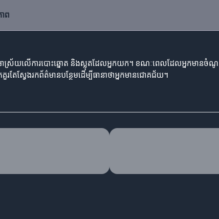
ភាព
ិន្ទុអាស្រ័យលើការបោះឆ្នោត និងស្លុតដែលអ្នកយក។ ខណៈពេលដែលអ្នកមានចំណូល អ្
្នកគួរតែស្វែងរកព័ត៌មានបន្ថែមដើម្បីធានាថាអ្នកមានជោគជ័យ។