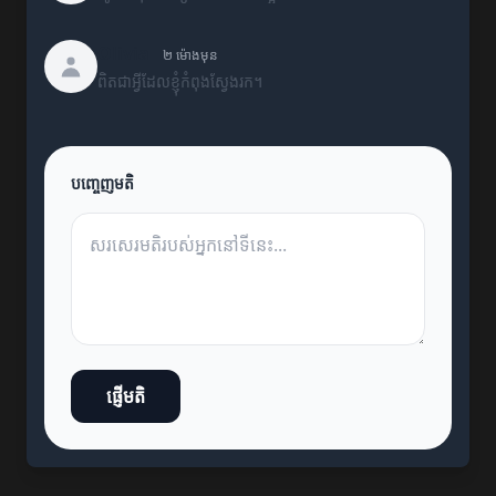
Olivia
២ ម៉ោងមុន
ពិតជាអ្វីដែលខ្ញុំកំពុងស្វែងរក។
បញ្ចេញមតិ
ផ្ញើមតិ