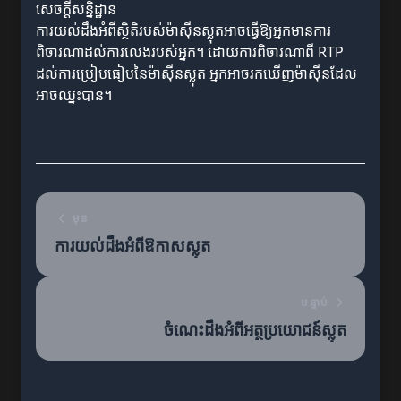
សេចក្តីសន្និដ្ឋាន
ការយល់ដឹងអំពីស្ថិតិរបស់ម៉ាស៊ីនស្លុតអាចធ្វើឱ្យអ្នកមានការ
ពិចារណាដល់ការលេងរបស់អ្នក។ ដោយការពិចារណាពី RTP
ដល់ការប្រៀបធៀបនៃម៉ាស៊ីនស្លុត អ្នកអាចរកឃើញម៉ាស៊ីនដែល
អាចឈ្នះបាន។
មុន
ការយល់ដឹងអំពីឱកាសស្លុត
បន្ទាប់
ចំណេះដឹងអំពីអត្ថប្រយោជន៍ស្លុត