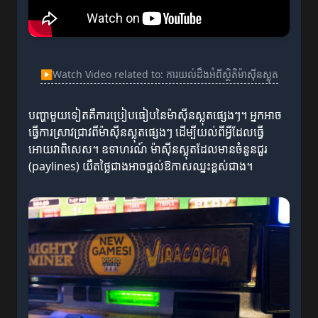
▶
Watch Video related to: ការយល់ដឹងអំពីស្ថិតិម៉ាស៊ីនស្លុត
បញ្ហាមួយទៀតគឺការប្រៀបធៀបនៃម៉ាស៊ីនស្លុតផ្សេងៗ។ អ្នកអាច
ធ្វើការស្រាវជ្រាវពីម៉ាស៊ីនស្លុតផ្សេងៗ ដើម្បីយល់ពីអ្វីដែលធ្វើ
អោយវាពិសេស។ ឧទាហរណ៍ ម៉ាស៊ីនស្លុតដែលមានចំនួនជួរ
(paylines) យឺតថ្លៃជាងអាចផ្តល់ឱកាសឈ្នះខ្ពស់ជាង។