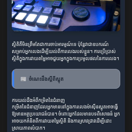
ស្ថិតិគឺមិនត្រឹមតែជាការចាប់អារម្មណ៍ទេ ប៉ុន្តែវាជាឧបករណ៍
សម្រាប់អ្នកលេងដើម្បីយល់ពីការលេងរបស់ខ្លួន។ ការប្រើប្រាស់
ស្ថិតិក្នុងការវាយតម្លៃអាចជួយអ្នកក្នុងការប្រមូលផលនៃការលេង។
📰
ចំណេះដឹងស្តីពីស្លុត
ការយល់ដឹងអំពីកម្រិតនៃជំនាញ
កម្រិតនៃជំនាញដែលអ្នកមាននៅក្នុងការលេងម៉ាស៊ីនស្លុតអាចធ្វើ
ឱ្យមានអត្ថប្រយោជន៍បាន។ ចំពោះអ្នកដែលមានបទពិសោធន៍ អ្នក
អាចយកគំនិតពីការវាយតម្លៃស្ថិតិ និងការស្រាវជ្រាវដើម្បីដោះ
ស្រាយភាពលំបាក។