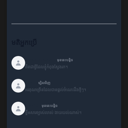
មតិអ្នកប្រើ
WebExplorer
មុននេះបន្តិច
ពិតជាអ្វីដែលខ្ញុំកំពុងស្វែងរក។
Alex
ម្សិលមិញ
អរគុណច្រើនដែលបានផ្តល់ចំណេះដឹងថ្មីៗ។
David
មុននេះបន្តិច
ខ្លឹមសារច្បាស់លាស់ ងាយយល់ណាស់។