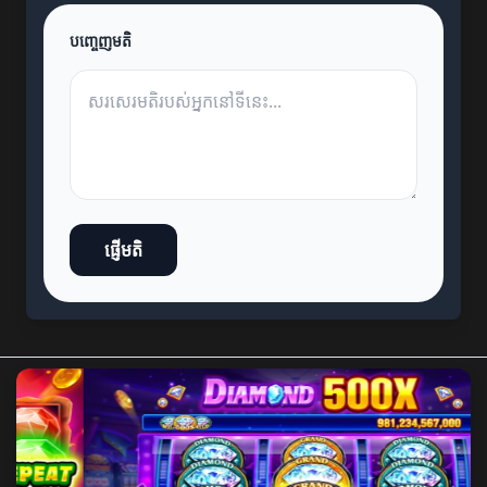
បញ្ចេញមតិ
ផ្ញើមតិ