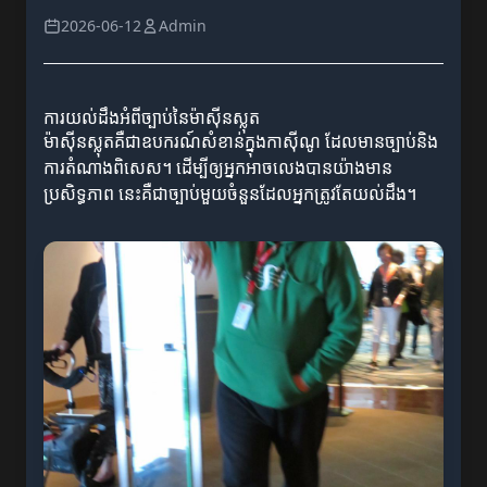
2026-06-12
Admin
ការយល់ដឹងអំពីច្បាប់នៃម៉ាស៊ីនស្លុត
ម៉ាស៊ីនស្លុតគឺជាឧបករណ៍សំខាន់ក្នុងកាស៊ីណូ ដែលមានច្បាប់និង
ការតំណាងពិសេស។ ដើម្បីឲ្យអ្នកអាចលេងបានយ៉ាងមាន
ប្រសិទ្ធភាព នេះគឺជាច្បាប់មួយចំនួនដែលអ្នកត្រូវតែយល់ដឹង។