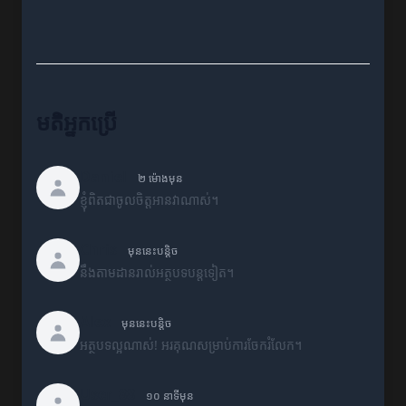
មតិអ្នកប្រើ
Daniel
២ ម៉ោងមុន
ខ្ញុំពិតជាចូលចិត្តអានវាណាស់។
Chris
មុននេះបន្តិច
នឹងតាមដានរាល់អត្ថបទបន្តទៀត។
Alex
មុននេះបន្តិច
អត្ថបទល្អណាស់! អរគុណសម្រាប់ការចែករំលែក។
User_88
១០ នាទីមុន