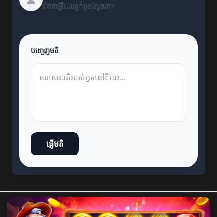
ពិតជាអ្វីដែលខ្ញុំកំពុងស្វែងរក។
បញ្ចេញមតិ
ផ្ញើមតិ