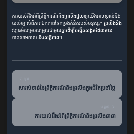
ការយល់ដឹងអំពីព្រឹត្តិការណ៍និងព្រលឹងជួយឲ្យយើងអាចស្គាល់និង
យល់ច្បាស់ពីភាពឯកភាពនៃកម្រងគំនិតរបស់មនុស្ស។ ព្រលឹងនិង
វប្បធម៌សម្របសម្រួលជាមួយគ្នាដើម្បីបង្កើតសង្គមដែលមាន
ភាពសាមកាល និងសន្តិភាព។
មុន
សារសំខាន់នៃព្រឹត្តិការណ៍និងព្រលឹងក្នុងជីវិតប្រចាំថ្ងៃ
បន្ទាប់
ការយល់ដឹងអំពីព្រឹត្តិការណ៍និងព្រលឹងនានា