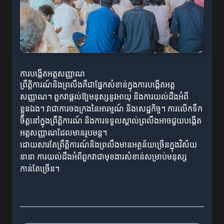
ការបង្កើតអត្តសញ្ញាណ
ព្រឹត្តិការណ៍និងព្រលឹងគឺជាផ្នែកសំខាន់ក្នុងការបង្កើតអត្ត
សញ្ញាណ។ ពួកវាផ្តល់ឱ្យមនុស្សនូវអាយុ និងការយល់ដឹងអំពី
ខ្លួនឯង។ វាជាការចងក្រងនៃអារម្មណ៍ និងសេដ្ឋកិច្ច។ ការលើកទឹក
ចិត្តនៅក្នុងព្រឹត្តិការណ៍ និងការទទួលស្គាល់ព្រលឹងអាចជួយបង្កើត
អត្តសញ្ញាណដែលមានរូបមន្ត។
ដោយសារតែព្រឹត្តិការណ៍និងព្រលឹងមានអត្ថន័យច្រើនក្នុងវិស័យ
នានា ការយល់ដឹងអំពីពួកវាជាមុខងារ​សំខាន់សម្រាប់មនុស្ស
កាន់តែច្រើន។