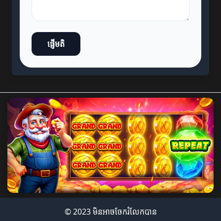
ផ្ញើមតិ
© 2023 មិនអាចចែករំលែកបាន